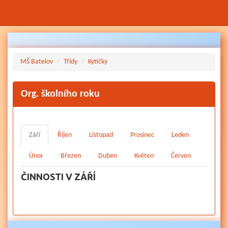
Přejít
k
hlavnímu
MŠ Batelov
Třídy
Kytičky
obsahu
Org. školního roku
Září
Říjen
Listopad
Prosinec
Leden
Únor
Březen
Duben
Květen
Červen
ČINNOSTI V ZÁŘÍ