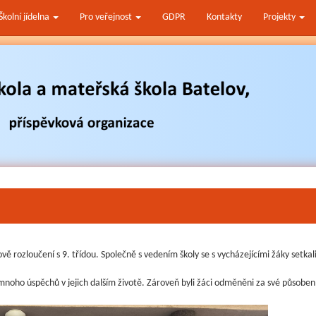
Školní jídelna
Pro veřejnost
GDPR
Kontakty
Projekty
ově rozloučení s 9. třídou. Společně s vedením školy se s vycházejícími žáky setk
mnoho úspěchů v jejich dalším životě. Zároveň byli žáci odměněni za své působení