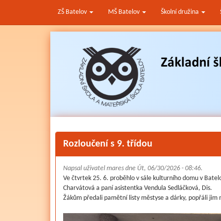
ZŠ Batelov
MŠ Batelov
Školní družina
Přejít
k
hlavnímu
obsahu
Rozloučení s 9. třídou
Napsal uživatel
mares
dne Út, 06/30/2026 - 08:46.
Ve čtvrtek 25. 6. proběhlo v sále kulturního domu v Batel
Charvátová a paní asistentka Vendula Sedláčková, Dis.
Žákům předali pamětní listy městyse a dárky, popřáli jim 