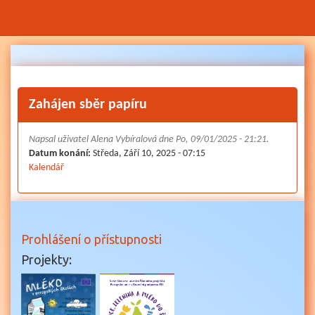
Přejít
k
hlavnímu
obsahu
Zahájen sběr papíru
Napsal uživatel
Alena Vybíralová
dne Po, 09/01/2025 - 21:21.
Datum konání:
Středa, Září 10, 2025 - 07:15
Kalendář
Prohlášení o přístupnosti
Projekty: