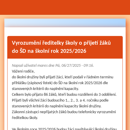
Přejít
k
hlavnímu
obsahu
Vyrozumění ředitelky školy o přijetí žáků
do ŠD na školní rok 2025/2026
Napsal uživatel
mares
dne Pá, 06/27/2025 - 09:16.
Vážení rodiče,
do školní družiny byli přijati žáci, kteří podali v řádném termínu
přihlášku (zápisový lístek) do ŠD na školní rok 2025/2026 dle
stanovených kritérií do naplnění kapacity.
Celkem bylo přijato 86 žáků, kteří budou rozděleni do 3 oddělení.
Přijati byli všichni žáci budoucího 1., 2., 3. a 4. ročníku podle
stanovených kritérií do naplnění kapacity školní družiny.
Zákonní zástupci nepřijatých žáků budou telefonicky vyrozuměni
ředitelkou školy.
Ve školním roce 2025/2026 budou žáci navštěvující školní družinu