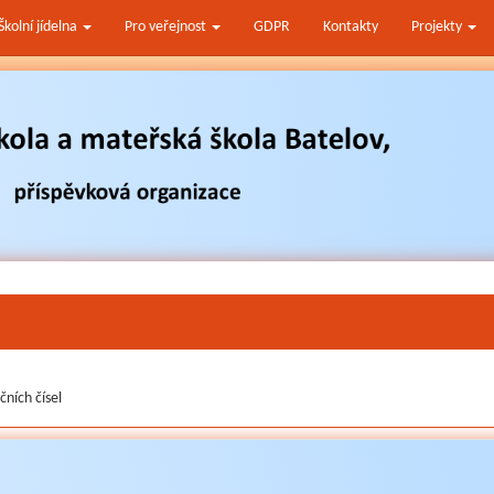
Školní jídelna
Pro veřejnost
GDPR
Kontakty
Projekty
čních čísel