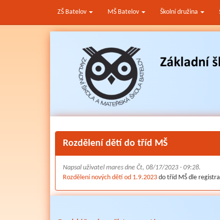
ZŠ Batelov
MŠ Batelov
Školní družina
Přejít
k
hlavnímu
obsahu
Rozdělení dětí do tříd MŠ
Napsal uživatel
mares
dne Čt, 08/17/2023 - 09:28.
Rozdělení nových dětí od 1.9.2023
do tříd MŠ dle registra