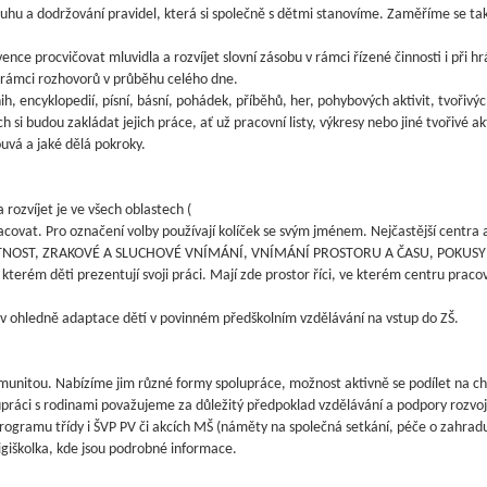
uhu a dodržování pravidel, která si společně s dětmi stanovíme. Zaměříme se tak
ce procvičovat mluvidla a rozvíjet slovní zásobu v rámci řízené činnosti i při 
v rámci rozhovorů v průběhu celého dne.
h, encyklopedií, písní, básní, pohádek, příběhů, her, pohybových aktivit, tvořivý
ch si budou zakládat jejich práce, ať už pracovní listy, výkresy nebo jiné tvořivé a
uvá a jaké dělá pokroky.
rozvíjet je ve všech oblastech (
pracovat. Pro označení volby používají kolíček se svým jménem. Nejčastější cen
ST, ZRAKOVÉ A SLUCHOVÉ VNÍMÁNÍ, VNÍMÁNÍ PROSTORU A ČASU, POKUSY A OBJ
 kterém děti prezentují svoji práci. Mají zde prostor říci, ve kterém centru pracov
 ohledně adaptace dětí v povinném předškolním vzdělávání na vstup do ZŠ.
omunitou. Nabízíme jim různé formy spolupráce, možnost aktivně se podílet na cho
ráci s rodinami považujeme za důležitý předpoklad vzdělávání a podpory rozvoj
 programu třídy i ŠVP PV či akcích MŠ (náměty na společná setkání, péče o zahrad
igiškolka, kde jsou podrobné informace.