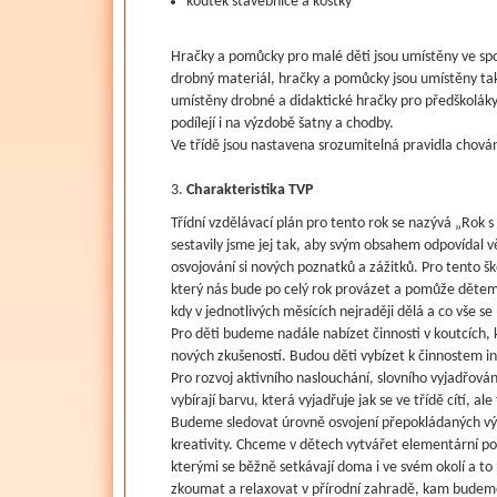
koutek stavebnice a kostky
Hračky a pomůcky pro malé děti jsou umístěny ve spo
drobný materiál, hračky a pomůcky jsou umístěny tak,
umístěny drobné a didaktické hračky pro předškoláky 
podílejí i na výzdobě šatny a chodby.
Ve třídě jsou nastavena srozumitelná pravidla chování
Charakteristika TVP
Třídní vzdělávací plán pro tento rok se nazývá „Rok
sestavily jsme jej tak, aby svým obsahem odpovídal v
osvojování si nových poznatků a zážitků. Pro tent
který nás bude po celý rok provázet a pomůže dětem 
kdy v jednotlivých měsících nejraději dělá a co vše
Pro děti budeme nadále nabízet činnosti v koutcích, k
nových zkušeností. Budou děti vybízet k činnostem i
Pro rozvoj aktivního naslouchání, slovního vyjadřová
vybírají barvu, která vyjadřuje jak se ve třídě cítí, a
Budeme sledovat úrovně osvojení přepokládaných výst
kreativity. Chceme v dětech vytvářet elementární pov
kterými se běžně setkávají doma i ve svém okolí a t
zkoumat a relaxovat v přírodní zahradě, kam budeme p