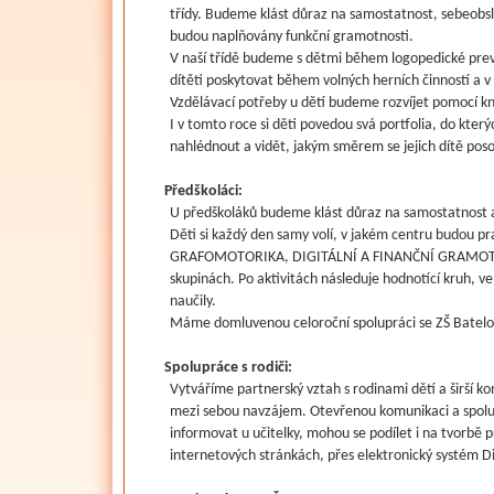
třídy. Budeme klást důraz na samostatnost, sebeobsl
budou naplňovány funkční gramotnosti.
V naší třídě budeme s dětmi během logopedické preven
dítěti poskytovat během volných herních činností a 
Vzdělávací potřeby u dětí budeme rozvíjet pomocí kni
I v tomto roce si děti povedou svá portfolia, do který
nahlédnout a vidět, jakým směrem se jejich dítě poso
Předškoláci:
U předškoláků budeme klást důraz na samostatnost a 
Děti si každý den samy volí, v jakém centru budou 
GRAFOMOTORIKA, DIGITÁLNÍ A FINANČNÍ GRAMOTNO
skupinách. Po aktivitách následuje hodnotící kruh, ve
naučily.
Máme domluvenou celoroční spolupráci se ZŠ Batelov
Spolupráce s rodiči:
Vytváříme partnerský vztah s rodinami dětí a širší k
mezi sebou navzájem. Otevřenou komunikaci a spolup
informovat u učitelky, mohou se podílet i na tvorbě
internetových stránkách, přes elektronický systém D