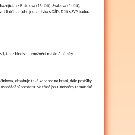
házejících z Batelova (13 dětí), Švábova (2 děti),
ovat 8 dětí, z toho jedna dívka s OŠD. Děti s SVP budou
osti, tak z hlediska umožnění maximální míry
počinková, obsahuje také koberec na hraní, dále postýlky
v uspořádání prostoru. Ve třídě jsou umístěny tematické