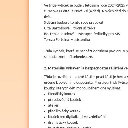
Ve třídě Kytiček se bude v letošním roce 2024/2025 vz
z Rácova (1 dítě) a Nové Vsi (4 děti). Nových dětí do
dvě.
S dětmi budou v tomto roce pracovat
:
Gita Bartošková – třídní učitelka
Bc. Lenka Jelínková – zástupce ředitelky pro MŠ
Tereza Fortelná – asistentka
Třída Kytiček, která se nachází v druhém pavilonu v 
samostatnosti při sebeobsluze.
Materiální vybavení a bezpečnostní zajištění ve
Třída je rozdělena na dvě části – první částí je hern
určené k polednímu odpočinku. Prostředí třídy Kytiče
koutky, kterých děti mohou během dne využívat:
čtenářský koutek
přírodovědný koutek
ateliér
předškolácký koutek
koutek pro digitalizaci ve vzdělávání
dramatický koutek