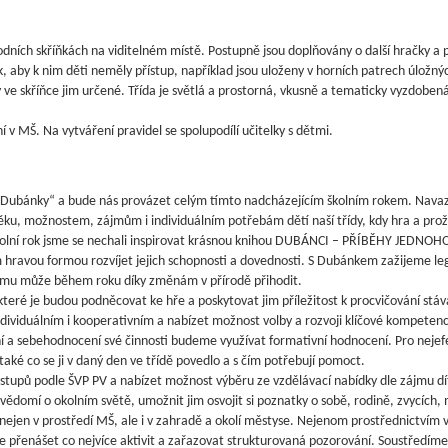
dních skříňkách na viditelném místě. Postupně jsou doplňovány o další hračky a
 aby k nim děti neměly přístup, například jsou uloženy v horních patrech úložnýc
ve skříňce jim určené. Třída je světlá a prostorná, vkusně a tematicky vyzdobená
 v MŠ. Na vytváření pravidel se spolupodílí učitelky s dětmi.
 s Dubánky“ a bude nás provázet celým tímto nadcházejícím školním rokem. Navaz
ěku, možnostem, zájmům i individuálním potřebám dětí naší třídy, kdy hra a prož
o školní rok jsme se nechali inspirovat krásnou knihou DUBÁNCI – PŘÍBĚHY JED
hravou formou rozvíjet jejich schopnosti a dovednosti. S Dubánkem zažijeme legr
 se mu může během roku díky změnám v přírodě přihodit.
teré je budou podněcovat ke hře a poskytovat jim příležitost k procvičování stáva
ndividuálním i kooperativním a nabízet možnost volby a rozvoji klíčové kompeten
ní a sebehodnocení své činnosti budeme využívat formativní hodnocení. Pro nejefek
le také co se ji v daný den ve třídě povedlo a s čím potřebují pomoct.
upů podle ŠVP PV a nabízet možnost výběru ze vzdělávací nabídky dle zájmu dítě
ědomí o okolním světě, umožnit jim osvojit si poznatky o sobě, rodině, zvycích, m
o nejen v prostředí MŠ, ale i v zahradě a okolí městyse. Nejenom prostřednictv
řenášet co nejvíce aktivit a zařazovat strukturovaná pozorování. Soustředíme se 