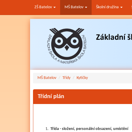
ZŠ Batelov
MŠ Batelov
Školní družina
Přejít
k
hlavnímu
obsahu
MŠ Batelov
Třídy
Kytičky
Třídní plán
Třída - složení, personální obsazení, umístění