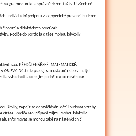
é na grafomotoriku a správné držení tužky. U všech dětí
hrách. Individuální podporu v logopedické prevenci budeme
ch činností a didaktických pomůcek.
ktivity. Rodiče do portfolia dítěte mohou kdykoliv
tra aktivit jsou: PŘEDČTENÁŘSKÉ, MATEMATICKÉ,
EVY. Děti zde pracují samostatně nebo v malých
ali a vyhodnotit, co se jim podařilo a co nového se
du školky, zapojit se do vzdělávání dětí i budovat vztahy
e dítěte. Rodiče se v případě zájmu mohou kdykoliv
u aj). Informovat se mohou také na nástěnkách či