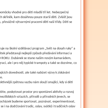
 pomůcky vhodné pro děti mladší tří let. Nebezpečný
h skříněk, kam dosáhnou pouze starší děti. Zvlášť jsou
, převážně výtvarnými pracemi dětí naší třídy. Děti se
uje na školní vzdělávací program „Svět na dosah ruky“ a
itek představují nejlepší způsob předávání informací a
NOHO ROKU. Dubánek se stane naším novým kamarádem,
aci, ale i pro něj typické trampoty a také se dozvíme, co
jících dovedností, ale také nabízet výzvy k získávání
ce.
tivnější zpětnou vazbu nám slouží smajlíci, kdy si děti
te, poskytovat prostor pro spontánní aktivity a rozvoj
ezilidských vztazích, přírodě a přírodních jevech, se
ím vycházek budeme sportovat, poznávat, experimentovat,
i na dodržování tradic, oslav, svátků i tradičních oslav