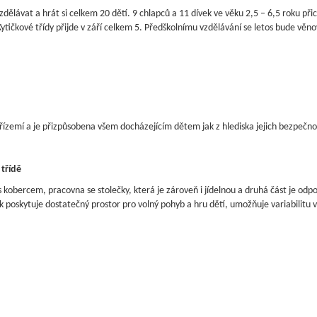
dělávat a hrát si celkem 20 dětí. 9 chlapců a 11 dívek ve věku 2,5 – 6,5 roku přic
 Kytičkové třídy přijde v září celkem 5. Předškolnímu vzdělávání se letos bude věn
přízemí a je přizpůsobena všem docházejícím dětem jak z hlediska jejich bezpečn
 třídě
a s kobercem, pracovna se stolečky, která je zároveň i jídelnou a druhá část je od
k poskytuje dostatečný prostor pro volný pohyb a hru dětí, umožňuje variabilitu 