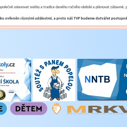
olečně oslavovat svátky a tradice daného ročního období a plánovat zábavné, po
oku ovlivněn různými událostmi, a proto náš TVP budeme dotvářet postupně