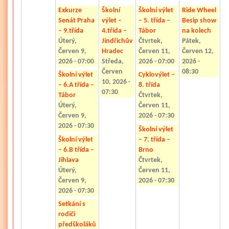
Exkurze
Školní
Školní výlet
Ride Wheel
Senát Praha
výlet –
– 5. třída –
Besip show
– 9.třída
4.třída –
Tábor
na kolech
Úterý,
Jindřichův
Čtvrtek,
Pátek,
Červen 9,
Hradec
Červen 11,
Červen 12,
2026 - 07:00
Středa,
2026 - 07:00
2026 -
Červen
08:30
Školní výlet
Cyklovýlet –
10, 2026 -
– 6.A třída –
8. třída
07:30
Tábor
Čtvrtek,
Úterý,
Červen 11,
Červen 9,
2026 - 07:30
2026 - 07:30
Školní výlet
Školní výlet
– 7. třída –
– 6.B třída –
Brno
Jihlava
Čtvrtek,
Úterý,
Červen 11,
Červen 9,
2026 - 07:30
2026 - 07:30
Setkání s
rodiči
předškoláků