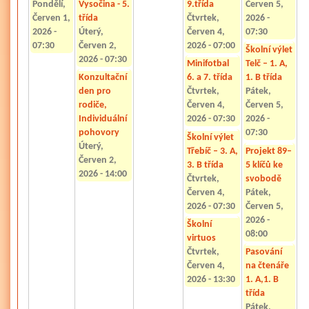
Pondělí,
Vysočina - 5.
9.třída
Červen 5,
Červen 1,
třída
Čtvrtek,
2026 -
2026 -
Úterý,
Červen 4,
07:30
07:30
Červen 2,
2026 - 07:00
Školní výlet
2026 - 07:30
Minifotbal
Telč – 1. A,
Konzultační
6. a 7. třída
1. B třída
den pro
Čtvrtek,
Pátek,
rodiče,
Červen 4,
Červen 5,
Individuální
2026 - 07:30
2026 -
pohovory
07:30
Školní výlet
Úterý,
Třebíč – 3. A,
Projekt 89–
Červen 2,
3. B třída
5 klíčů ke
2026 - 14:00
Čtvrtek,
svobodě
Červen 4,
Pátek,
2026 - 07:30
Červen 5,
2026 -
Školní
08:00
virtuos
Čtvrtek,
Pasování
Červen 4,
na čtenáře
2026 - 13:30
1. A,1. B
třída
Pátek,