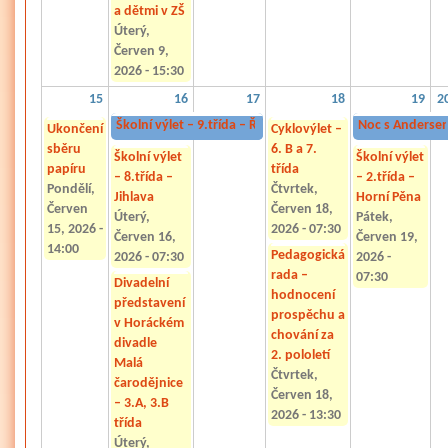
a dětmi v ZŠ
Úterý,
Červen 9,
2026 - 15:30
15
16
17
18
19
2
Školní výlet – 9.třída – Řásná
Úterý, Červen 16, 2026 - 07
Noc s Andersene
Ukončení
Cyklovýlet –
sběru
6. B a 7.
Školní výlet
Školní výlet
papíru
třída
– 8.třída –
– 2.třída –
Pondělí,
Čtvrtek,
Jihlava
Horní Pěna
Červen
Červen 18,
Úterý,
Pátek,
15, 2026 -
2026 - 07:30
Červen 16,
Červen 19,
14:00
Pedagogická
2026 - 07:30
2026 -
rada –
07:30
Divadelní
hodnocení
představení
prospěchu a
v Horáckém
chování za
divadle
2. pololetí
Malá
Čtvrtek,
čarodějnice
Červen 18,
– 3.A, 3.B
2026 - 13:30
třída
Úterý,