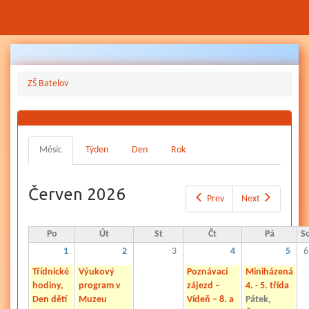
Přejít
k
hlavnímu
ZŠ Batelov
obsahu
Hlavní
Měsíc
(aktivní
Týden
Den
Rok
záložky
záložka)
Červen 2026
Prev
Next
Po
Út
St
Čt
Pá
S
1
2
3
4
5
6
Třídnické
Výukový
Poznávací
Miniházená
hodiny,
program v
zájezd –
4. - 5. třída
Den dětí
Muzeu
Vídeň – 8. a
Pátek,