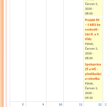
Červen 5,
2026 -
08:00
Projekt 89
– 5 klíčů ke
svobodě -
žáci 8. a 9.
třídy
Pátek,
Červen 5,
2026 -
08:00
Spolupráce
ZŠ a MŠ -
předškoláci
a robotika
Pátek,
Červen 5,
2026 -
09:30
8
9
10
11
12
1