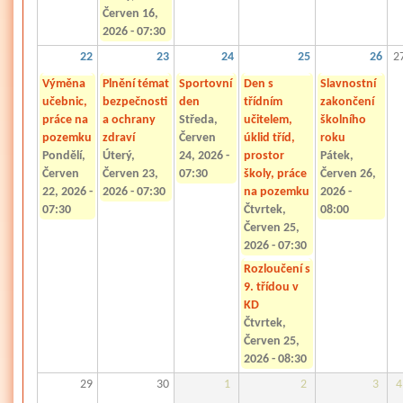
Červen 16,
2026 - 07:30
22
23
24
25
26
2
Výměna
Plnění témat
Sportovní
Den s
Slavnostní
učebnic,
bezpečnosti
den
třídním
zakončení
práce na
a ochrany
Středa,
učitelem,
školního
pozemku
zdraví
Červen
úklid tříd,
roku
Pondělí,
Úterý,
24, 2026 -
prostor
Pátek,
Červen
Červen 23,
07:30
školy, práce
Červen 26,
22, 2026 -
2026 - 07:30
na pozemku
2026 -
07:30
Čtvrtek,
08:00
Červen 25,
2026 - 07:30
Rozloučení s
9. třídou v
KD
Čtvrtek,
Červen 25,
2026 - 08:30
29
30
1
2
3
4