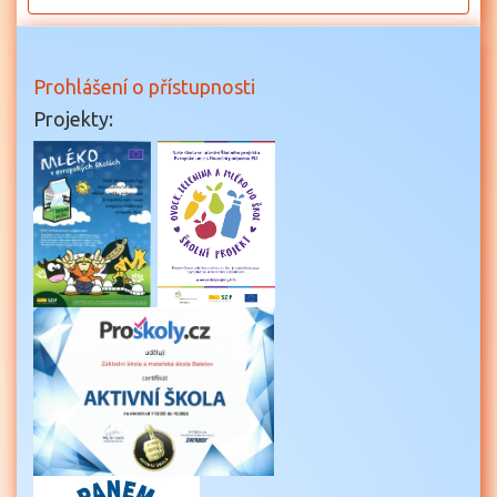
18
19
Prohlášení o přístupnosti
Projekty:
20
21
22
23