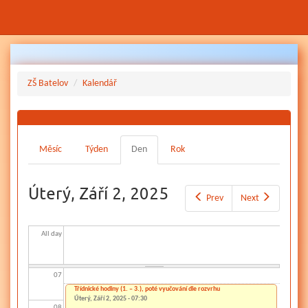
Před 01
Přejít
k
hlavnímu
01
ZŠ Batelov
Kalendář
obsahu
02
Hlavní
03
Měsíc
Týden
Den
(aktivní
Rok
záložky
záložka)
04
Úterý, Září 2, 2025
Prev
Next
05
All day
06
07
Třídnické hodiny (1. – 3.), poté vyučování dle rozvrhu
Úterý, Září 2, 2025 - 07:30
08