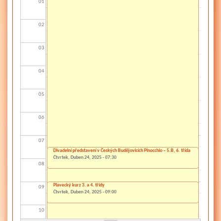
01
02
03
04
05
06
07
Divadelní představení v Českých Budějovicích Pinocchio – 5.B, 6. třída
Čtvrtek, Duben 24, 2025 - 07:30
08
Plavecký kurz 3. a 4. třídy
09
Čtvrtek, Duben 24, 2025 - 09:00
10