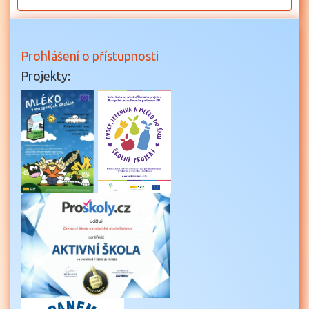
11
12
Prohlášení o přístupnosti
Projekty:
13
14
15
16
17
18
19